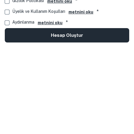
*
Gizlilik Politikası
metnini oku
*
Üyelik ve Kullanım Koşulları
metnini oku
*
Aydınlanma
metnini oku
Hesap Oluştur