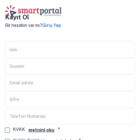
Kayıt Ol
Bir hesabın var mı?
Giriş Yap
İsim
Soyisim
Email adresi
Şifre
Telefon Numarası
*
KVKK
metnini oku